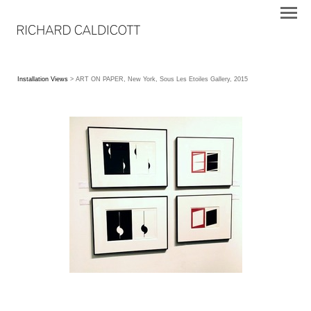
Installation Views
> ART ON PAPER, New York, Sous Les Etoiles Gallery, 2015